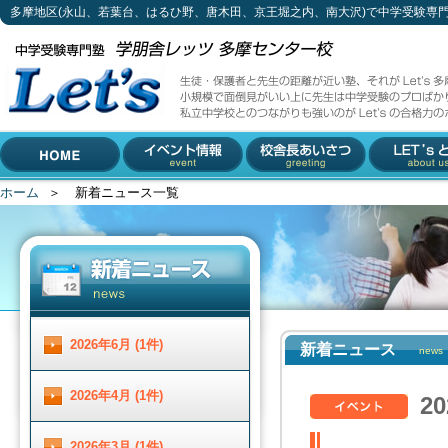
多摩地区(永山、若葉台、はるひ野、唐木田、京王堀之内、南大沢)で中学受験専
新着ニュース一覧
生徒・保護者と先生の距離が近い塾、それがLet's多摩センター校。
小規模で面倒見がいい上に先生は中学受験のプロばかり。
私立中学校とのつながりも強いのがLet'sの合格力のポイントです。
042-310-3883 (受付時間 月～土 13 : 00 ～ 19 :00)
多摩地区(永山、若葉台、は
〒206-0033 東京都多摩市落合1-5-11 小林ビル2F
るひ野、唐木田、京王堀之
内、南大沢)で中学受験専門
ホーム
＞
新着ニュース一覧
HOME
イベント情報
校舎長あいさつ
Let'とは
塾をお探しなら
2026年6月 (1件)
新着ニュース
news
2026年4月 (1件)
2
2026年3月 (1件)