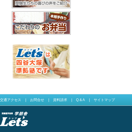
合格体験記
お弁当配達
Let'sは四谷大塚準拠塾です
交通アクセス
|
お問合せ
|
資料請求
|
Q & A
|
サイトマップ