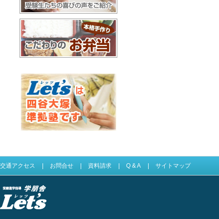
合格体験記
お弁当配達
Let'sは四谷大塚準拠塾です
交通アクセス
|
お問合せ
|
資料請求
|
Q & A
|
サイトマップ