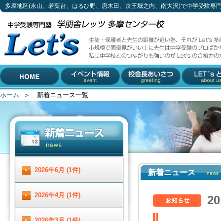
多摩地区(永山、若葉台、はるひ野、唐木田、京王堀之内、南大沢)で中学受験専
新着ニュース一覧
生徒・保護者と先生の距離が近い塾、それがLet's多摩センター校。
小規模で面倒見がいい上に先生は中学受験のプロばかり。
私立中学校とのつながりも強いのがLet'sの合格力のポイントです。
042-310-3883 (受付時間 月～土 13 : 00 ～ 19 :00)
多摩地区(永山、若葉台、は
〒206-0033 東京都多摩市落合1-5-11 小林ビル2F
るひ野、唐木田、京王堀之
内、南大沢)で中学受験専門
ホーム
＞
新着ニュース一覧
HOME
イベント情報
校舎長あいさつ
Let'とは
塾をお探しなら
2026年6月 (1件)
新着ニュース
news
2026年4月 (1件)
2
2026年3月 (1件)