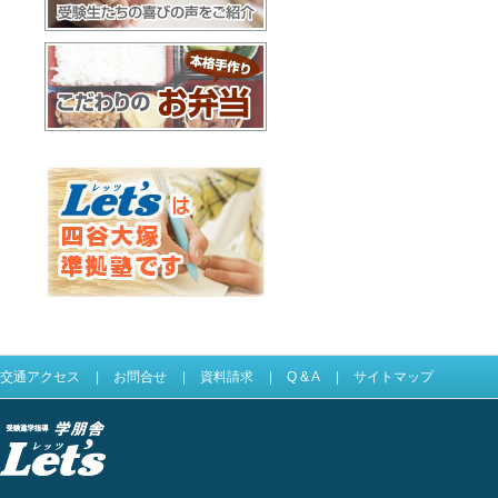
合格体験記
お弁当配達
Let'sは四谷大塚準拠塾です
交通アクセス
|
お問合せ
|
資料請求
|
Q & A
|
サイトマップ