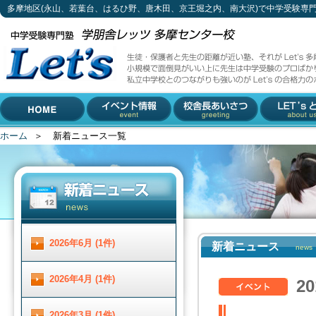
多摩地区(永山、若葉台、はるひ野、唐木田、京王堀之内、南大沢)で中学受験専
新着ニュース一覧
生徒・保護者と先生の距離が近い塾、それがLet's多摩センター校。
小規模で面倒見がいい上に先生は中学受験のプロばかり。
私立中学校とのつながりも強いのがLet'sの合格力のポイントです。
042-310-3883 (受付時間 月～土 13 : 00 ～ 19 :00)
多摩地区(永山、若葉台、は
〒206-0033 東京都多摩市落合1-5-11 小林ビル2F
るひ野、唐木田、京王堀之
内、南大沢)で中学受験専門
ホーム
＞
新着ニュース一覧
HOME
イベント情報
校舎長あいさつ
Let'とは
塾をお探しなら
2026年6月 (1件)
新着ニュース
news
2026年4月 (1件)
2
2026年3月 (1件)